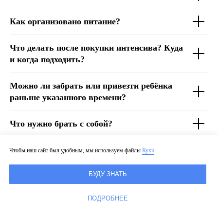
Как организовано питание?
Что делать после покупки интенсива? Куда
и когда подходить?
Можно ли забрать или привезти ребёнка
раньше указанного времени?
Что нужно брать с собой?
Что делать, если ребёнок заболеет
Чтобы наш сайт был удобным, мы используем файлы
Куки
и пропустит часть интенсива/весь
интенсив. Можно ли будет вернуть деньги?
БУДУ ЗНАТЬ
ПОДРОБНЕЕ