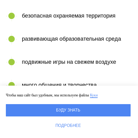
безопасная охраняемая территория
развивающая образовательная среда
подвижные игры на свежем воздухе
много общения и творчества
Чтобы наш сайт был удобным, мы используем файлы
Куки
увлекательные темы и бережный подход
БУДУ ЗНАТЬ
ПОДРОБНЕЕ
питание в столовой со своей кухней,
которая учитывает особенности детей