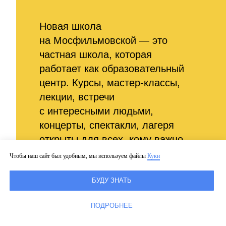
Новая школа
на Мосфильмовской — это
частная школа, которая
работает как образовательный
центр. Курсы, мастер-классы,
лекции, встречи
с интересными людьми,
концерты, спектакли, лагеря
открыты для всех, кому важно
развитие, — от дошкольников
Чтобы наш сайт был удобным, мы используем файлы
Куки
до взрослых.
БУДУ ЗНАТЬ
Мы объединили увлечённых
ПОДРОБНЕЕ
преподавателей, авторские
методики и самых интересных