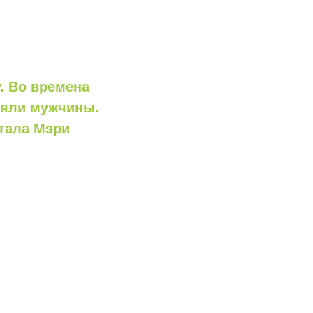
. Во времена
няли мужчины.
стала Мэри