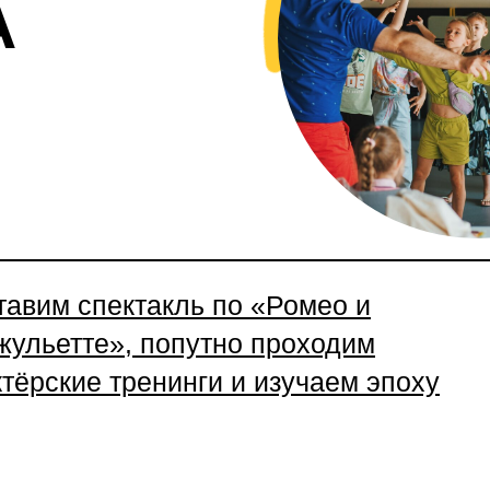
А
тавим спектакль по «Ромео и
жульетте», попутно проходим
ктёрские тренинги и изучаем эпоху