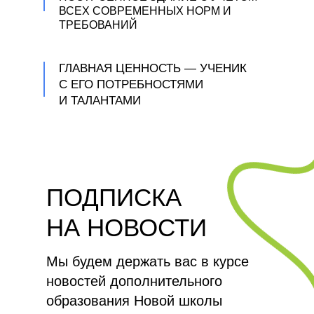
всех, кому важно развитие, — от
ВСЕХ СОВРЕМЕННЫХ НОРМ И
дошкольников до взрослых.
ТРЕБОВАНИЙ
Мы объединили увлечённых
ГЛАВНАЯ ЦЕННОСТЬ — УЧЕНИК
преподавателей, авторские
С ЕГО ПОТРЕБНОСТЯМИ
методики и самых интересных
И ТАЛАНТАМИ
партнёров, чтобы стать местом,
где каждый полюбит учиться
и сможет раскрыть свои сильные
стороны. Наша задача — помочь
нашим ученикам разобраться в
ПОДПИСКА
себе, стать осознанными,
мыслящими людьми, научить их
НА НОВОСТИ
самостоятельно принимать
НОВАЯ ШКОЛА –
решения и нести за них
Мы будем держать вас в курсе
ЭТО
ответственность.
новостей дополнительного
образования Новой школы