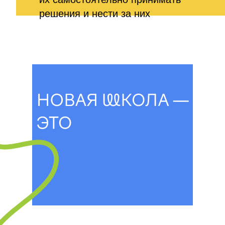
решения и нести за них
ответственность.
Новая школа на
Мосфильмовской — это
частная школа, которая
работает как образовательный
центр. Курсы, мастер-классы,
лекции, встречи
с интересными людьми,
концерты, спектакли, лагеря
открыты для всех, кому важно
развитие, —
от дошкольников до взрослых.
Мы объединили увлечённых
преподавателей, авторские
методики и самых интересных