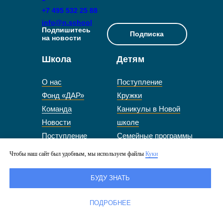
+7 495 532 25 88
info@n.school
Подпишитесь
Подписка
на новости
Школа
Детям
О нас
Поступление
Фонд «ДАР»
Кружки
Команда
Каникулы в Новой
Новости
школе
Поступление
Семейные программы
Стоимость
Подростковая школа
Чтобы наш сайт был удобным, мы используем файлы
Куки
обучения и
«Микс»
стипендии
Дошкольное
БУДУ ЗНАТЬ
Работа в школе
отделение
СМИ о нас
Вторая смена
ПОДРОБНЕЕ
Экскурсия по
Тьюторские