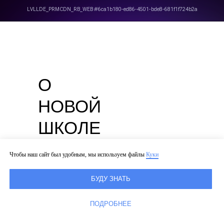
О
НОВОЙ
ШКОЛЕ
Чтобы наш сайт был удобным, мы используем файлы
Куки
Новая школа
БУДУ ЗНАТЬ
на Мосфильмовской — это
ПОДРОБНЕЕ
частная школа, которая
работает как образовательный