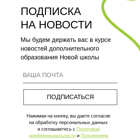
нашим ученикам разобраться в
ПОДПИСКА
себе, стать осознанными,
мыслящими людьми, научить их
НА НОВОСТИ
самостоятельно принимать
НОВАЯ ШКОЛА –
решения и нести за них
Мы будем держать вас в курсе
ЭТО
ответственность.
новостей дополнительного
образования Новой школы
ГЛАВНАЯ ЦЕННОСТЬ — УЧЕНИК
ПОДПИСАТЬСЯ
С ЕГО ПОТРЕБНОСТЯМИ
И ТАЛАНТАМИ
Нажимая на кнопку, вы даете согласие
на обработку персональных данных
и соглашаетесь c
Политикой
конфиденциальности
и
Положением