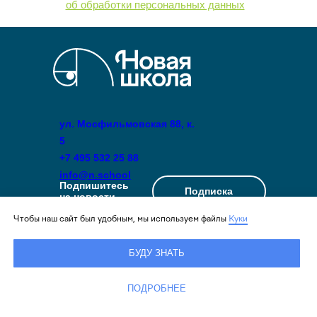
об обработки персональных данных
ул. Мосфильмовская 88, к.
5
+7 495 532 25 88
info@n.school
Подпишитесь
Подписка
на новости
Чтобы наш сайт был удобным, мы используем файлы
Куки
Школа
Детям
БУДУ ЗНАТЬ
О нас
Поступление
Фонд «ДАР»
Кружки
ПОДРОБНЕЕ
Команда
Каникулы в Новой
Новости
школе