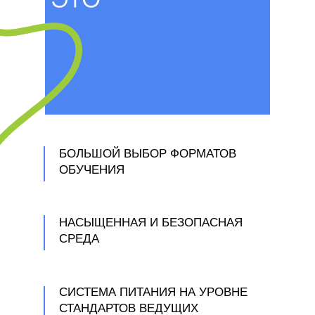
концерты, спектакли, лагеря
открыты для всех, кому важно
развитие, —
от дошкольников до взрослых.
Мы объединили увлечённых
преподавателей, авторские
методики и самых интересных
партнёров, чтобы стать
БОЛЬШОЙ ВЫБОР ФОРМАТОВ
ОБУЧЕНИЯ
местом, где каждый полюбит
учиться и сможет раскрыть
свои сильные стороны. Наша
НАСЫЩЕННАЯ И БЕЗОПАСНАЯ
задача — помочь нашим
СРЕДА
ученикам разобраться в себе,
стать осознанными,
мыслящими людьми, научить
СИСТЕМА ПИТАНИЯ НА УРОВНЕ
их самостоятельно принимать
СТАНДАРТОВ ВЕДУЩИХ
решения и нести за них