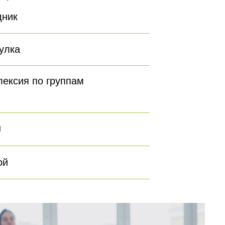
дник
улка
ексия по группам
н
ой