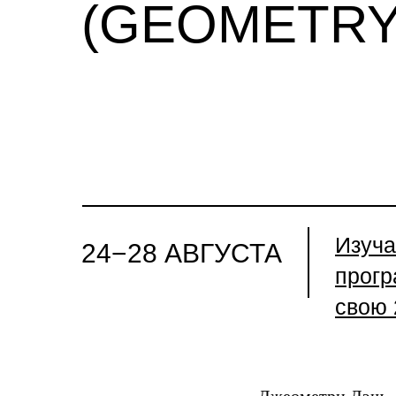
(GEOMETRY
Изуча
24−28 АВГУСТА
прогр
свою 