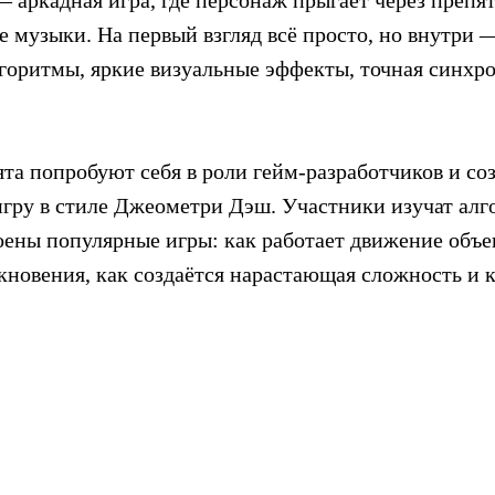
аркадная игра, где персонаж прыгает через препят
 музыки. На первый взгляд всё просто, но внутри 
лгоритмы, яркие визуальные эффекты, точная синхр
ята попробуют себя в роли гейм-разработчиков и со
гру в стиле Джеометри Дэш. Участники изучат алг
оены популярные игры: как работает движение объек
кновения, как создаётся нарастающая сложность и 