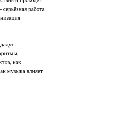
ствия и проходит
— серьёзная работа
онизация
здадут
оритмы,
тов, как
как музыка влияет