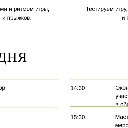
ми и ритмом игры,
Тестируем игру
 и прыжков.
и 
ДНЯ
ор
Окон
14:30
учас
в об
Маст
15:30
меро