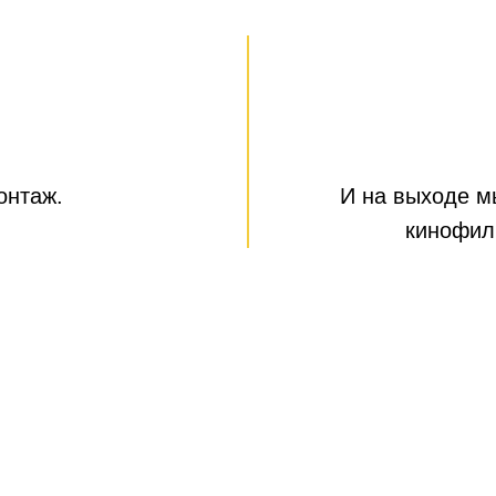
онтаж.
И на выходе м
кинофил