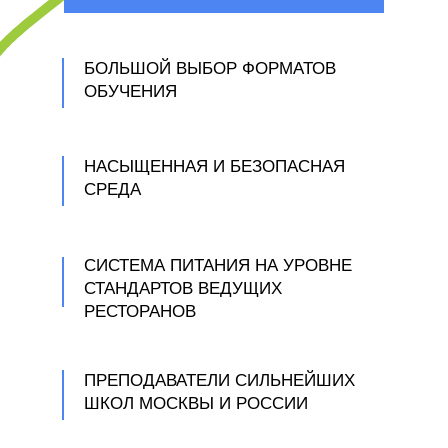
преподавателей, авторские
методики и самых интересных
партнёров, чтобы стать
БОЛЬШОЙ ВЫБОР ФОРМАТОВ
ОБУЧЕНИЯ
местом, где каждый полюбит
учиться и сможет раскрыть
свои сильные стороны. Наша
НАСЫЩЕННАЯ И БЕЗОПАСНАЯ
задача — помочь нашим
СРЕДА
ученикам разобраться в себе,
стать осознанными,
мыслящими людьми, научить
СИСТЕМА ПИТАНИЯ НА УРОВНЕ
их самостоятельно принимать
СТАНДАРТОВ ВЕДУЩИХ
решения и нести за них
РЕСТОРАНОВ
ответственность.
Новая школа на
Мосфильмовской — это частная
ПРЕПОДАВАТЕЛИ СИЛЬНЕЙШИХ
школа, которая работает как
ШКОЛ МОСКВЫ И РОССИИ
образовательный центр. Курсы,
мастер-классы, лекции, встречи с