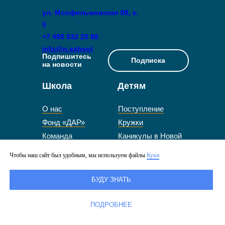
ул. Мосфильмовская 88, к.
5
+7 495 532 25 88
info@n.school
Подпишитесь
Подписка
на новости
Школа
Детям
О нас
Поступление
Фонд «ДАР»
Кружки
Команда
Каникулы в Новой
Новости
школе
Чтобы наш сайт был удобным, мы используем файлы
Куки
Поступление
Семейные программы
Стоимость
Подростковая школа
БУДУ ЗНАТЬ
обучения и
«Микс»
стипендии
Дошкольное
ПОДРОБНЕЕ
Работа в школе
отделение