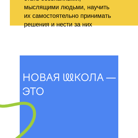
мыслящими людьми, научить
их самостоятельно принимать
решения и нести за них
ответственность.
Новая школа на
Мосфильмовской — это
частная школа, которая
работает как образовательный
центр. Курсы, мастер-классы,
лекции, встречи
с интересными людьми,
концерты, спектакли, лагеря
открыты для всех, кому важно
развитие, —
от дошкольников до взрослых.
Мы объединили увлечённых