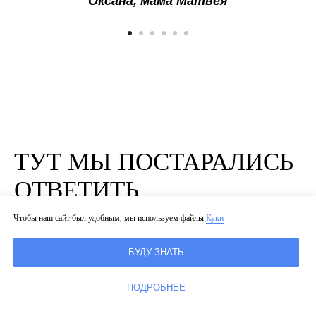
Оксана, мама Матвея
ТУТ МЫ ПОСТАРАЛИСЬ
ОТВЕТИТЬ
НА ВОПРОСЫ,
Чтобы наш сайт был удобным, мы используем файлы
Куки
КОТОРЫЕ У ВАС МОГЛИ
БУДУ ЗНАТЬ
ВОЗНИКНУТЬ:
ПОДРОБНЕЕ