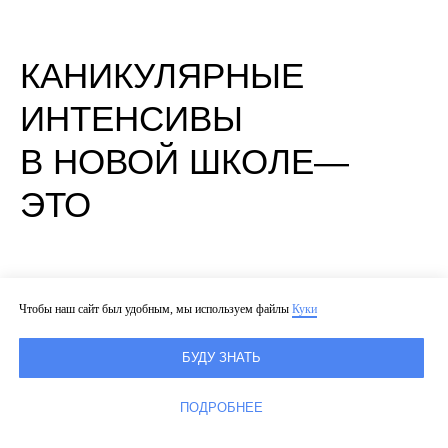
КАНИКУЛЯРНЫЕ
ИНТЕНСИВЫ
В НОВОЙ ШКОЛЕ—
ЭТО
баланс обучения и развлечения
Чтобы наш сайт был удобным, мы используем файлы
Куки
профессиональные педагоги и опытные
вожатые
БУДУ ЗНАТЬ
прокачка полезных навыков
ПОДРОБНЕЕ
безопасная охраняемая территория