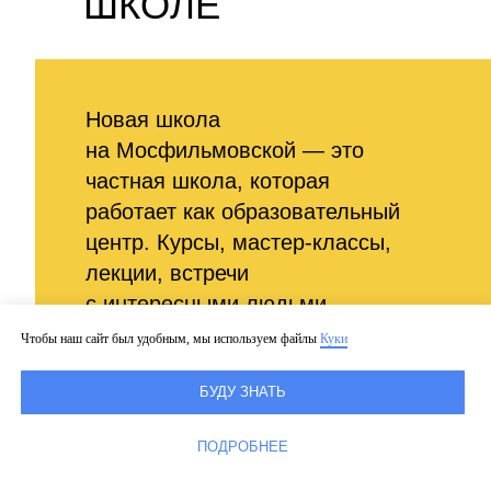
ШКОЛЕ
Новая школа
на Мосфильмовской — это
частная школа, которая
работает как образовательный
центр. Курсы, мастер-классы,
лекции, встречи
с интересными людьми,
концерты, спектакли, лагеря
Чтобы наш сайт был удобным, мы используем файлы
Куки
открыты для всех, кому важно
развитие, — от дошкольников
БУДУ ЗНАТЬ
до взрослых.
ПОДРОБНЕЕ
Мы объединили увлечённых