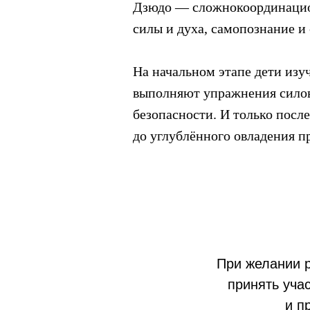
Дзюдо — сложнокоординацион
силы и духа, самопознание и
На начальном этапе дети изу
выполняют упражнения силово
безопасности. И только посл
до углублённого овладения п
При желании р
принять учас
и п