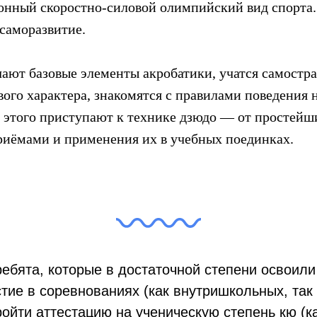
ный скоростно-силовой олимпийский вид спорта.
 саморазвитие.
чают базовые элементы акробатики, учатся самостра
го характера, знакомятся с правилами поведения 
е этого приступают к технике дзюдо — от простейш
риёмами и применения их в учебных поединках.
ебята, которые в достаточной степени освоили 
тие в соревнованиях (как внутришкольных, так
ройти аттестацию на ученическую степень кю (ка