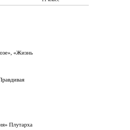
озе», «Жизнь
«Правдивая
ия» Плутарха