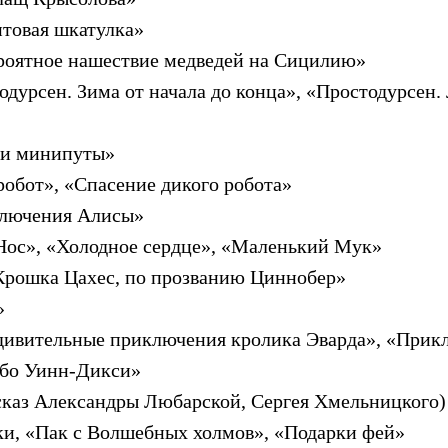
товая шкатулка»
роятное нашествие медведей на Сицилию»
одурсен. Зима от начала до конца», «Простодурсен. 
 и минипуты»
робот», «Спасение дикого робота»
ключения Алисы»
Нос», «Холодное сердце», «Маленький Мук»
«Крошка Цахес, по прозванию Циннобер»
»
дивительные приключения кролика Эварда», «При
ибо Уинн-Дикси»
сказ Александры Любарской, Сергея Хмельницкого)
зки, «Пак с Волшебных холмов», «Подарки фей»