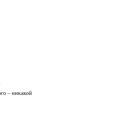
»
ого – никакой