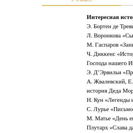
Интересная ист
Э. Бортен де Трев
Л. Воронкова «Сы
М. Гаспаров «Зан
Ч. Диккенс «Исто
Господа нашего И
Э. Д’Эрвильи «Пр
А. Жвалевский, Е
история Деда Мо
Н. Кун «Легенды
С. Лурье «Письмо
М. Матье «День е
Плутарх «Слава д