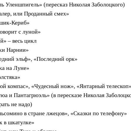
ль Уленшпигель» (пересказ Николая Заболоцкого)
алер, или Проданный смех»
шик-Кериб»
говорит с луной»
» – весь цикл
ки Нарнии»
едний эльф», «Последний орк»
ка на Луне»
олстяка»
ой компас», «Чудесный нож», «Янтарный телескоп
тюа и Пантагрюэль» (в пересказе Николая Заболоцк
ать не надо)
ьсомино в стране лжецов», «Сказки по телефону»
к в шкатулке»