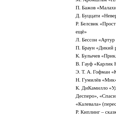
П. Бажов «Малахи
Д. Буццати «Неве
Р. Белсвик «Прост
ещё»
Л. Бессон «Артур
П. Браун «Дикий 
К. Булычев «При
В. Гауф «Карлик 
Э. Т. А. Гофман 
Н. Гумилёв «Мик
К. ДиКамилло «У
Десперо», «Спас
«Калевала» (пере
Р. Киплинг – ска