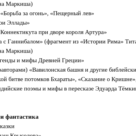
она Маркиша)
«Борьба за огонь», «Пещерный лев»
рои Эллады»
 Коннектикута при дворе короля Артура»
 с Ганнибалом» (фрагмент из «Истории Рима» Тит
она Маркиша)
егенды и мифы Древней Греции»
соавторами) «Вавилонская башня и другие библейск
кой битве потомков Бхараты», «Сказание о Кришне»
ндийские поэмы и мифы в пересказе Эдуарда Тёмки
 и фантастика
сказки
лащ Крысолова»