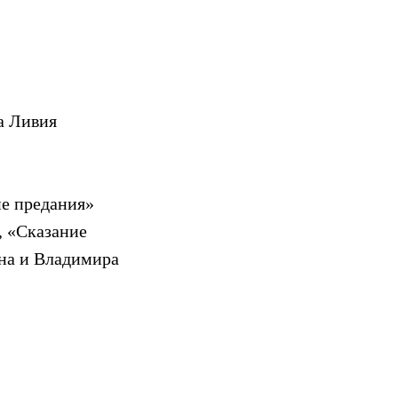
а Ливия
ие предания»
, «Сказание
на и Владимира