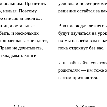
им большим. Прочитать
условна и носит реком
о, нельзя. Поэтому
решение остаётся за ва
ее список «надолго»:
книг, а остальные
В «список для летнего 
 быть, и нескольких
будут изучаться на уро
 понравилась, «не идёт»,
их мы назовём вам в на
Право не дочитывать,
пока отдохнут без вас.
 откладывать книги —
И не забывайте совето
родителям — им тоже хо
в этом признаются.
7–8 класс
9–10 класс