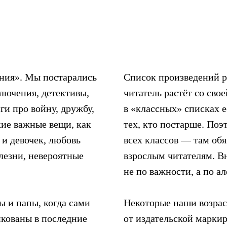
ения». Мы постарались
Список произведений р
лючения, детективы,
читатель растёт со сво
ги про войну, дружбу,
в «классных» списках е
кие важные вещи, как
тех, кто постарше. Поэ
 и девочек, любовь
всех классов — там обя
лезни, невероятные
взрослым читателям. В
не по важности, а по а
 и папы, когда сами
Некоторые наши возрас
икованы в последние
от издательской маркир