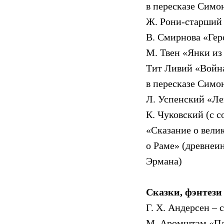
в пересказе Сим
Ж. Рони-старший 
В. Смирнова «Ге
М. Твен «Янки из
Тит Ливий «Война
в пересказе Сим
Л. Успенский «Л
К. Чуковский (с 
«Сказание о вели
о Раме» (древнеи
Эрмана)
Сказки, фэнтези
Г. X. Андерсен – 
М. Аромштам «П