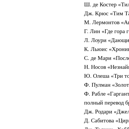
Ш. де Костер «Ти
Дж. Крюс «Тим Т
М. Лермонтов «А
Г. Лин «Где гора 
Л. Лоури «Дающий
К. Льюис «Хрони
С. де Мари «Посл
Н. Носов «Незнай
Ю. Олеша «Три т
Ф. Пулман «Золот
Ф. Рабле «Гарган
полный перевод бр
Дж. Родари «Джел
Д. Сабитова «Цир