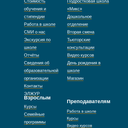
Стоимость
Подростковая школа
обучения и
«Микс»
стипендии
Дошкольное
Работа в школе
отделение
СМИ о нас
Вторая смена
Экскурсия по
Тьюторские
школе
консультации
Отчёты
Видео курсов
Сведения об
День рождения в
образовательной
школе
организации
Магазин
Контакты
ЭЛЖУР
Взрослым
Преподавателям
Курсы
Работа в школе
Семейные
Курсы
программы
Видео курсов