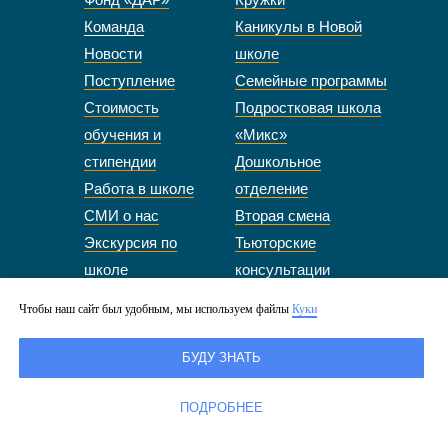
Команда
Каникулы в Новой
Новости
школе
Поступление
Семейные программы
Стоимость
Подростковая школа
обучения и
«Микс»
стипендии
Дошкольное
Работа в школе
отделение
СМИ о нас
Вторая смена
Экскурсия по
Тьюторские
школе
консультации
Отчёты
Видео курсов
Чтобы наш сайт был удобным, мы используем файлы
Куки
Сведения об
День рождения в
образовательной
школе
БУДУ ЗНАТЬ
организации
Магазин
Контакты
ПОДРОБНЕЕ
ЭЛЖУР
Взрослым