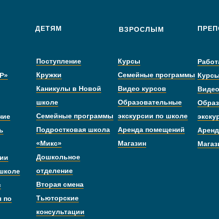
ДЕТЯМ
ПРЕП
ВЗРОСЛЫМ
Поступление
Курсы
Работ
Кружки
Семейные программы
Р»
Курс
Каникулы в Новой
Видео курсов
Видео
школе
Образовательные
Образ
Семейные программы
экскурсии по школе
ние
экску
Подростковая школа
Аренда помещений
ь
Аренд
«Микс»
Магазин
Магаз
Дошкольное
дии
отделение
 школе
Вторая смена
с
Тьюторские
я по
консультации