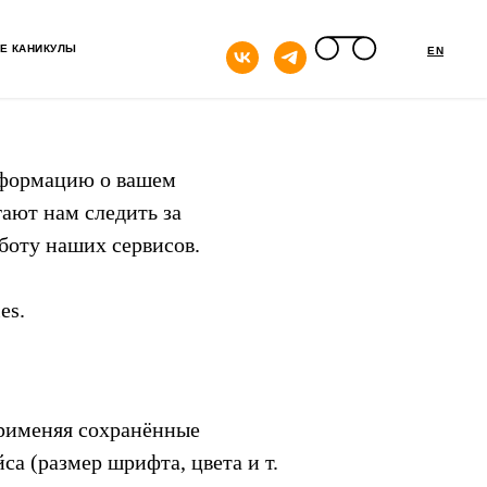
кнопка
Е КАНИКУЛЫ
EN
нформацию о вашем
гают нам следить за
боту наших сервисов.
es.
применяя сохранённые
а (размер шрифта, цвета и т.