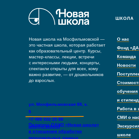
ШКОЛА
Новая школа на Мосфильмовской —
О нас
это частная школа, которая работает
Фонд «ДА
как образовательный центр. Курсы,
Команда
мастер-классы, лекции, встречи
с интересными людьми, концерты,
Новости
спектакли открыты для всех, кому
Поступле
важно развитие, — от дошкольников
до взрослых.
Стоимост
обучения
и стипен
ул. Мосфильмовская 88, к.
Работа в
5
СМИ о на
+7 495 532 25 88
Политика ОАНО «Новая школа»
Экскурси
info@n.school
в отношении обработки
школе
персональных данных