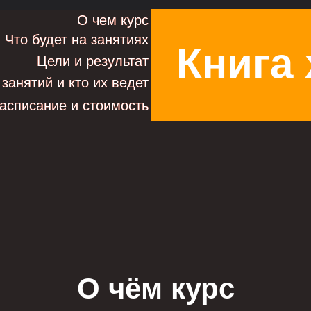
О чем курс
О чем курс
Что будет на занятиях
Что будет на занятиях
Книга
Цели и результат
Цели и результат
занятий и кто их ведет
занятий и кто их ведет
асписание и стоимость
асписание и стоимость
О чём курс