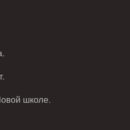
а.
т.
Новой школе.