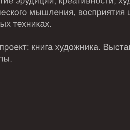
тие эрудиции, креативности, х
еского мышления, восприятия ц
ых техниках.
 проект: книга художника. Выст
лы.